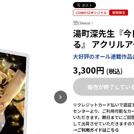
COMIXYZオリジナル
Cheese！
湯町深先生『今
る』 アクリル
大好評のオール連載作品企
3,300円
販売が終了してい
※クレジットカード払いで認証エ
センターより、ご利用可能なカ
いただきます。期日までにご回
して出荷させていただきますの
→ご利用ガイドはこちら