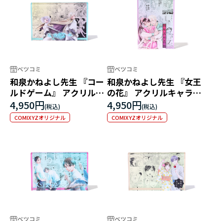
ベツコミ
ベツコミ
和泉かねよし先生 『コー
和泉かねよし先生 『女王
ルドゲーム』 アクリルキ
の花』 アクリルキャラブ
ャラブロック
ロック
4,950円
4,950円
COMIXYZオリジナル
COMIXYZオリジナル
ベツコミ
ベツコミ