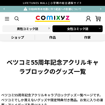
LIFETUNES MALL | 小学館の総合通販サイト
令和8年熊本地震に伴う配送への影響について
男性コミック誌
女性コミック誌
ショップ
作品
作家
ベツコミ55周年記念アクリルキャ
ラブロックのグッズ一覧
ベツコミ55周年記念アクリルキャラブロックグッズ一覧ページです。
ベツコミでしか買えないグッズや限定特典付き商品。お気に入りの漫
画・アニメグッズを見つけよう。