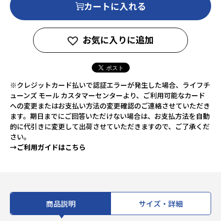
カートに入れる
お気に入りに追加
※クレジットカード払いで認証エラーが発生した場合、ライフチ
ューンズ モール カスタマーセンターより、ご利用可能なカード
への変更またはお支払い方法の変更確認のご連絡させていただき
ます。期日までにご回答いただけない場合は、お支払方法を自動
的に代引きに変更して出荷させていただきますので、ご了承くだ
さい。
→ご利用ガイドはこちら
商品説明
サイズ・詳細