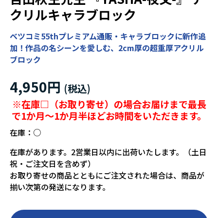
クリルキャラブロック
ベツコミ55thプレミアム通販・キャラブロックに新作追
加！作品の名シーンを愛しむ、2cm厚の超重厚アクリル
ブロック
4,950円
※在庫□（お取り寄せ）の場合お届けまで最長
で1か月～1か月半ほどお時間をいただきます。
在庫：
○
在庫があります。2営業日以内に出荷いたします。（土日
祝・ご注文日を含めず）
お取り寄せの商品とともにご注文された場合は、商品が
揃い次第の発送になります。