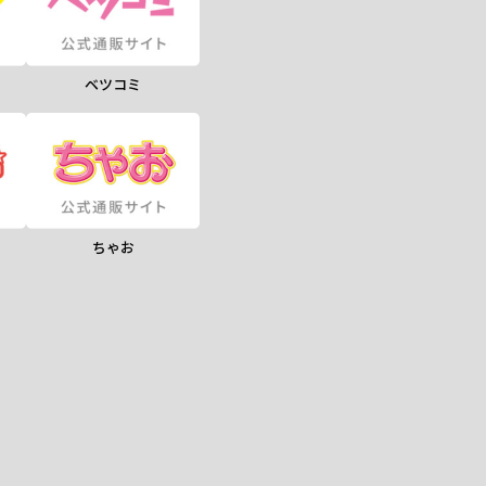
ベツコミ
ちゃお