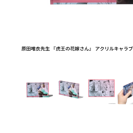
原田唯衣先生 『虎王の花嫁さん』 アクリルキャラ