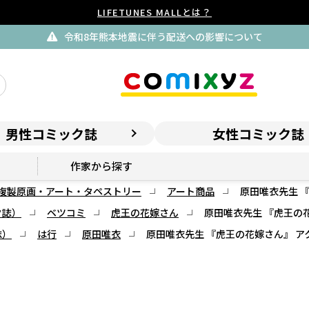
LIFETUNES MALLとは？
令和8年熊本地震に伴う配送への影響について
男性コミック誌
女性コミック誌
作家から探す
複製原画・アート・タペストリー
アート商品
原田唯衣先生 
ク誌）
ベツコミ
虎王の花嫁さん
原田唯衣先生 『虎王の
誌）
は行
原田唯衣
原田唯衣先生 『虎王の花嫁さん』 