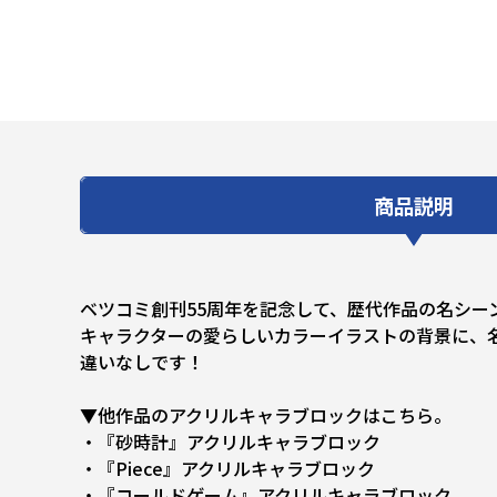
商品説明
ベツコミ創刊55周年を記念して、歴代作品の名シー
キャラクターの愛らしいカラーイラストの背景に、
違いなしです！
▼他作品のアクリルキャラブロックはこちら。
・『砂時計』アクリルキャラブロック
・『Piece』アクリルキャラブロック
・『コールドゲーム』アクリルキャラブロック