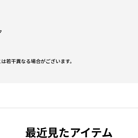
ク
とは若干異なる場合がございます。
最近見たアイテム