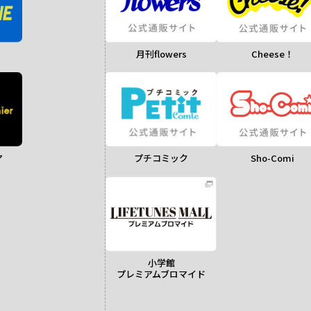
月刊flowers
Cheese！
ア
Sho-Comi
プチコミック
小学館
プレミアムブロマイド