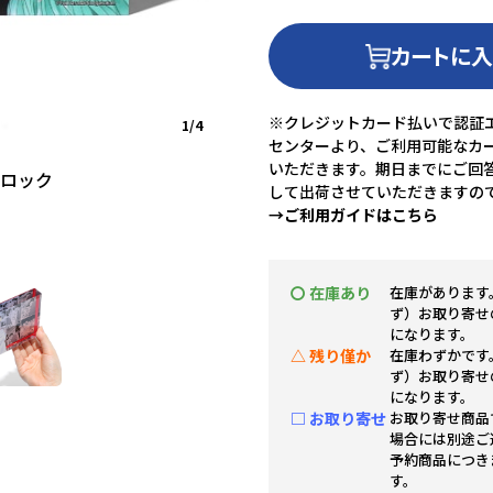
カートに
※クレジットカード払いで認証エ
1/4
センターより、ご利用可能なカ
いただきます。期日までにご回
ブロック
して出荷させていただきますの
→ご利用ガイドはこちら
〇 在庫あり
在庫があります
ず）お取り寄せ
になります。
△ 残り僅か
在庫わずかです
ず）お取り寄せ
になります。
□ お取り寄せ
お取り寄せ商品
場合には別途ご
予約商品につき
す。