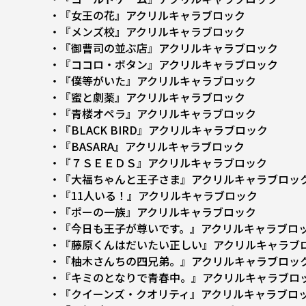
・『女王の花』アクリルキャラブロック
・『メンズ校』アクリルキャラブロック
・『御曹司の並ぶ店』アクリルキャラブロック
・『ココロ・ボタン』アクリルキャラブロック
・『僕等がいた』アクリルキャラブロック
・『蜜と劇薬』アクリルキャラブロック
・『青楼オペラ』アクリルキャラブロック
・『BLACK BIRD』アクリルキャラブロック
・『BASARA』アクリルキャラブロック
・『７ＳＥＥＤＳ』アクリルキャラブロック
・『大福ちゃんと王子さま』アクリルキャラブロッ
・『11人いる！』アクリルキャラブロック
・『ポーの一族』アクリルキャラブロック
・『今日も王子が尊いです。』アクリルキャラブロ
・『藤原くんはだいたい正しい』アクリルキャラブ
・『柚木さんちの四兄弟。』アクリルキャラブロッ
・『キミのとなりで青春中。』アクリルキャラブロ
・『クイーンズ・クオリティ』アクリルキャラブロ