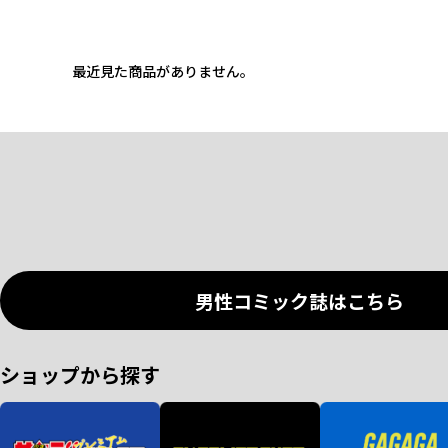
最近見た商品がありません。
男性コミック誌はこちら
ショップから探す