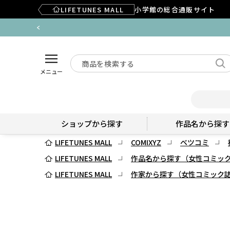
LIFETUNES MALL
小学館の総合通販サイト
メニュー
ショップから探す
作品名から探す
LIFETUNES MALL
COMIXYZ
ベツコミ
LIFETUNES MALL
作品名から探す（女性コミッ
LIFETUNES MALL
作家から探す（女性コミック