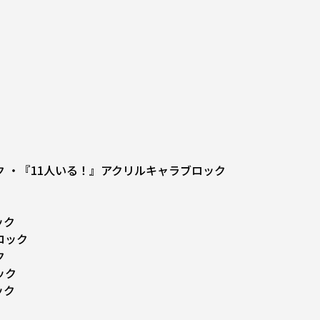
ク
・『11人いる！』アクリルキャラブロック
ック
ロック
ク
ック
ック