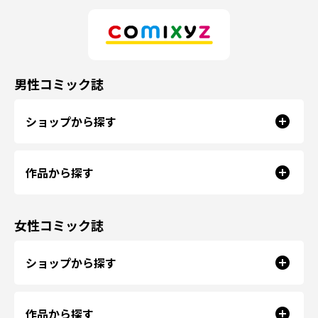
男性コミック誌
ショップから探す
作品から探す
女性コミック誌
ショップから探す
作品から探す