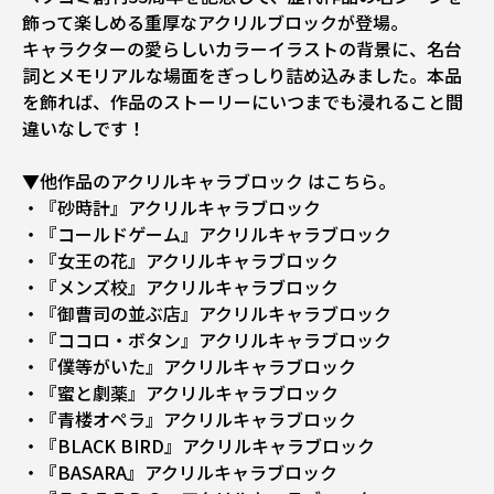
飾って楽しめる重厚なアクリルブロックが登場。
キャラクターの愛らしいカラーイラストの背景に、名台
詞とメモリアルな場面をぎっしり詰め込みました。本品
を飾れば、作品のストーリーにいつまでも浸れること間
違いなしです！
▼他作品のアクリルキャラブロック はこちら。
・『砂時計』アクリルキャラブロック
・『コールドゲーム』アクリルキャラブロック
・『女王の花』アクリルキャラブロック
・『メンズ校』アクリルキャラブロック
・『御曹司の並ぶ店』アクリルキャラブロック
・『ココロ・ボタン』アクリルキャラブロック
・『僕等がいた』アクリルキャラブロック
・『蜜と劇薬』アクリルキャラブロック
・『青楼オペラ』アクリルキャラブロック
・『BLACK BIRD』アクリルキャラブロック
・『BASARA』アクリルキャラブロック