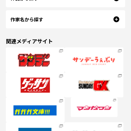
作家名から探す
関連メディアサイト