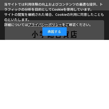
当サイトでは利用体験の向上およびコンテンツの最適な提供、ト
ラフィックの分析を目的としてCookieを使用しています。
サイトの閲覧を継続された場合、Cookieの利用に同意したことも
のといたします。
詳細については
プライバシーポリシー
をご確認ください。
承諾する