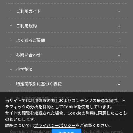
ご利用ガイド
ご利用規約
よくあるご質問
お問い合わせ
小学館ID
特定商取引に基づく表記
個人情報の取り扱いについて
当サイトでは利用体験の向上およびコンテンツの最適な提供、ト
ラフィックの分析を目的としてCookieを使用しています。
サイトマップ
サイトの閲覧を継続された場合、Cookieの利用に同意したことも
のといたします。
詳細については
プライバシーポリシー
をご確認ください。
Copyright (c) Shogakukan-Shueisha Productions Co., Ltd. All rights reserved.