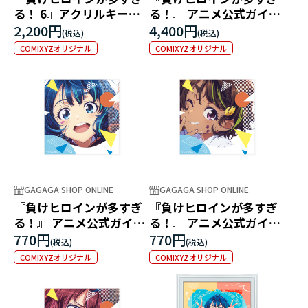
る！ 6』アクリルキーホ
る！』 アニメ公式ガイド
ルダーセット
ビッグアクリルスタンド
2,200円
4,400円
COMIXYZオリジナル
COMIXYZオリジナル
GAGAGA SHOP ONLINE
GAGAGA SHOP ONLINE
『負けヒロインが多すぎ
『負けヒロインが多すぎ
る！』 アニメ公式ガイド
る！』 アニメ公式ガイド
ホログラムステッカー 八
ホログラムステッカー 焼
770円
770円
奈見杏菜
塩檸檬
COMIXYZオリジナル
COMIXYZオリジナル