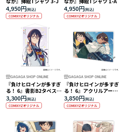
なか』挿絵Tシャツ 3-J
なか』挿絵Tシャツ 1-A
4,950円
4,950円
COMIXYZオリジナル
COMIXYZオリジナル
GAGAGA SHOP ONLINE
GAGAGA SHOP ONLINE
『負けヒロインが多すぎ
『負けヒロインが多すぎ
る！ 6』書影B2タペスト
る！ 6』アクリルアート
リー
パネル ～「なんかさ、先
3,300円
3,850円
に言うことあるんじゃな
COMIXYZオリジナル
COMIXYZオリジナル
い？」～