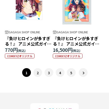
GAGAGA SHOP ONLINE
GAGAGA SHOP ONLINE
『負けヒロインが多すぎ
『負けヒロインが多すぎ
る！』 アニメ公式ガイド
る！』 アニメ公式ガイド
ホログラムステッカー 小
複製原画
770円
16,500円
鞠知花
COMIXYZオリジナル
COMIXYZオリジナル
1
2
3
4
5