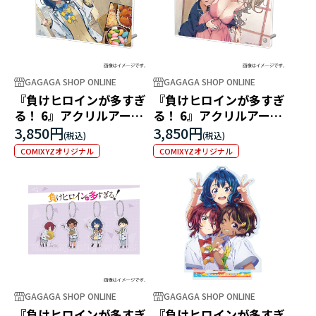
GAGAGA SHOP ONLINE
GAGAGA SHOP ONLINE
『負けヒロインが多すぎ
『負けヒロインが多すぎ
る！ 6』アクリルアート
る！ 6』アクリルアート
パネル ～「美味っ！やっ
パネル ～「お風呂……私
3,850円
3,850円
ぱ店じゃん」「八奈見さ
も一緒……入りたかっ
COMIXYZオリジナル
COMIXYZオリジナル
ん、全部食べちゃダメだ
た……」「先輩、なんて
って」～
格好してるんですかっ！
～
GAGAGA SHOP ONLINE
GAGAGA SHOP ONLINE
『負けヒロインが多すぎ
『負けヒロインが多すぎ