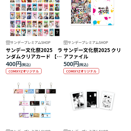
サンデープレミアムSHOP
サンデープレミアムSHOP
サンデー文化祭2025 ラ
サンデー文化祭2025 クリ
ンダムクリアカード 【全
アファイル
53種＋シークレット1
400円
500円
種】
COMIXYZオリジナル
COMIXYZオリジナル