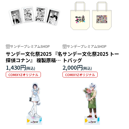
サンデープレミアムSHOP
サンデープレミアムSHOP
サンデー文化祭2025 『名
サンデー文化祭2025 トー
探偵コナン』 複製原稿セ
トバッグ
ット(4枚入り）
1,430円
2,000円
COMIXYZオリジナル
COMIXYZオリジナル