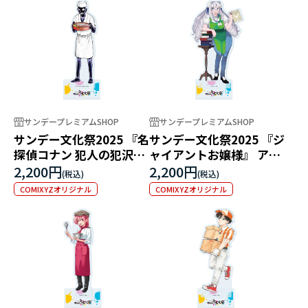
サンデープレミアムSHOP
サンデープレミアムSHOP
サンデー文化祭2025 『名
サンデー文化祭2025 『ジ
探偵コナン 犯人の犯沢さ
ャイアントお嬢様』 アク
ん』 アクリルスタンド
リルスタンド
2,200円
2,200円
COMIXYZオリジナル
COMIXYZオリジナル