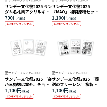
サンデープレミアムSHOP
サンデープレミアムSHOP
サンデー文化祭2025 ラン
サンデー文化祭2025
ダム名札風アクリルキー
『MAO』 複製原稿セット
ホルダー
(3枚入り）
700円
1,100円
COMIXYZオリジナル
COMIXYZオリジナル
サンデープレミアムSHOP
サンデープレミアムSHOP
サンデー文化祭2025 『帝
サンデー文化祭2025 『葬
乃三姉妹は案外、チョロ
送のフリーレン』 複製原
い。』 複製原稿セット(3
稿セット(3枚入り）
1,100円
1,100円
枚入り）
COMIXYZオリジナル
COMIXYZオリジナル