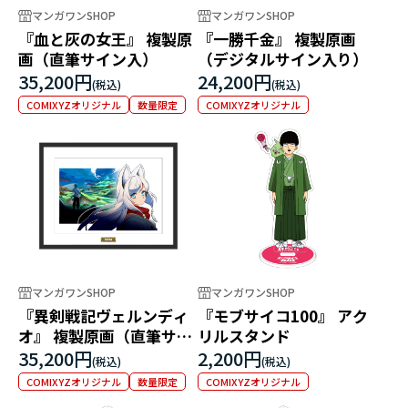
マンガワンSHOP
マンガワンSHOP
『血と灰の女王』 複製原
『一勝千金』 複製原画
画（直筆サイン入）
（デジタルサイン入り）
35,200円
24,200円
COMIXYZオリジナル
数量限定
COMIXYZオリジナル
マンガワンSHOP
マンガワンSHOP
『異剣戦記ヴェルンディ
『モブサイコ100』 アク
オ』 複製原画（直筆サイ
リルスタンド
ン入）
35,200円
2,200円
COMIXYZオリジナル
数量限定
COMIXYZオリジナル