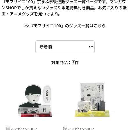
『モブサイコ100』京まふ事後通販グッズ一覧ページです。マンガワ
ンSHOPでしか買えないグッズや限定特典付き商品。お気に入りの漫
画・アニメグッズを見つけよう。
>>『モブサイコ100』のグッズ一覧はこちら
7
対象商品：
件
マンガワンSHOP
マンガワンSHOP