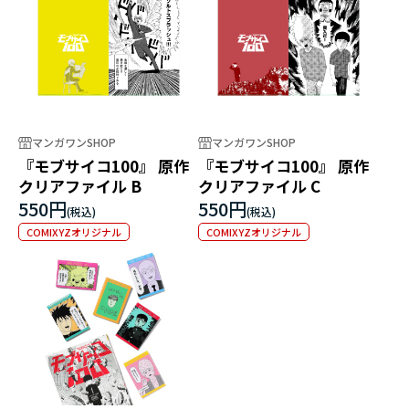
マンガワンSHOP
マンガワンSHOP
『モブサイコ100』 原作
『モブサイコ100』 原作
クリアファイル B
クリアファイル C
550円
550円
COMIXYZオリジナル
COMIXYZオリジナル