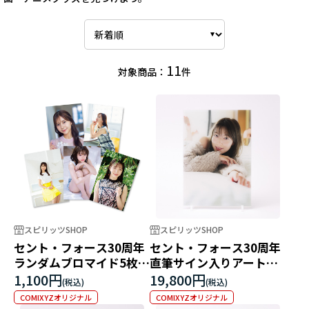
11
対象商品：
件
スピリッツSHOP
スピリッツSHOP
セント・フォース30周年
セント・フォース30周年
ランダムブロマイド5枚セ
直筆サイン入りアートパ
ット
ネル 阿部華也子
1,100円
19,800円
COMIXYZオリジナル
COMIXYZオリジナル