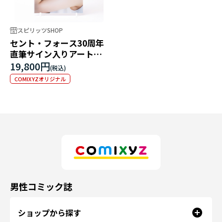
スピリッツSHOP
セント・フォース30周年
直筆サイン入りアートパ
ネル 田崎さくら
19,800円
COMIXYZオリジナル
男性コミック誌
ショップから探す