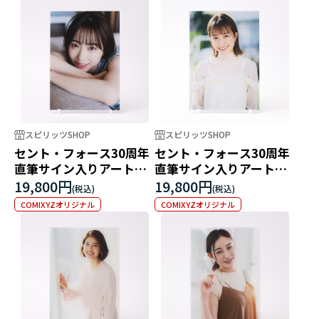
スピリッツSHOP
スピリッツSHOP
セント・フォース30周年
セント・フォース30周年
直筆サイン入りアートパ
直筆サイン入りアートパ
ネル 林佑香
ネル 中川絵美里
19,800円
19,800円
COMIXYZオリジナル
COMIXYZオリジナル