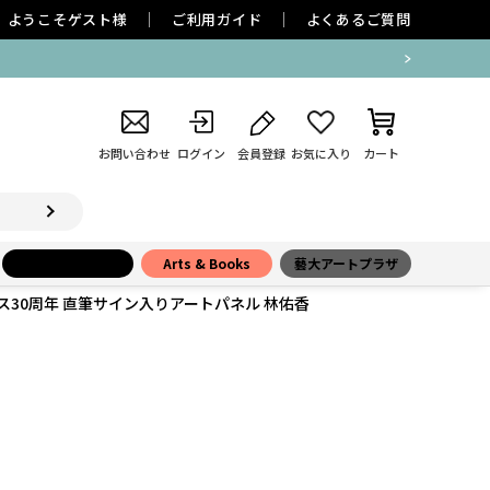
ようこそ
ゲスト
様
ご利用ガイド
よくあるご質問
お問い合わせ
ログイン
会員登録
お気に入り
カート
小学館百貨店
Arts & Books
藝大アートプラザ
ス30周年 直筆サイン入りアートパネル 林佑香