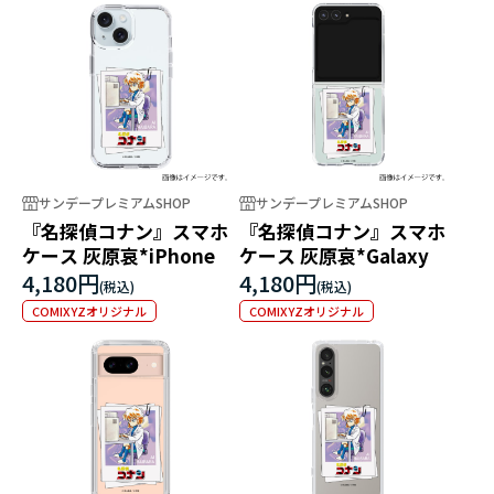
サンデープレミアムSHOP
サンデープレミアムSHOP
『名探偵コナン』スマホ
『名探偵コナン』スマホ
ケース 灰原哀*iPhone
ケース 灰原哀*Galaxy
4,180円
4,180円
COMIXYZオリジナル
COMIXYZオリジナル