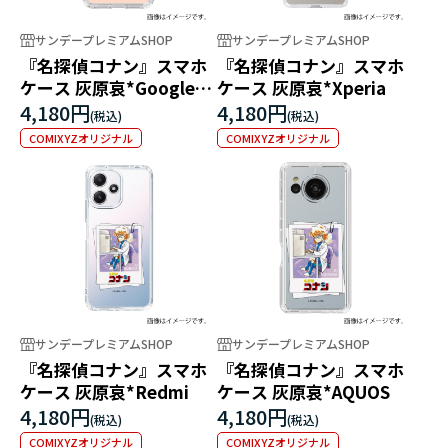
サンデープレミアムSHOP
サンデープレミアムSHOP
『名探偵コナン』スマホ
『名探偵コナン』スマホ
ケース 灰原哀*Google
ケース 灰原哀*Xperia
Pixel
4,180円
4,180円
COMIXYZオリジナル
COMIXYZオリジナル
サンデープレミアムSHOP
サンデープレミアムSHOP
『名探偵コナン』スマホ
『名探偵コナン』スマホ
ケース 灰原哀*Redmi
ケース 灰原哀*AQUOS
4,180円
4,180円
COMIXYZオリジナル
COMIXYZオリジナル