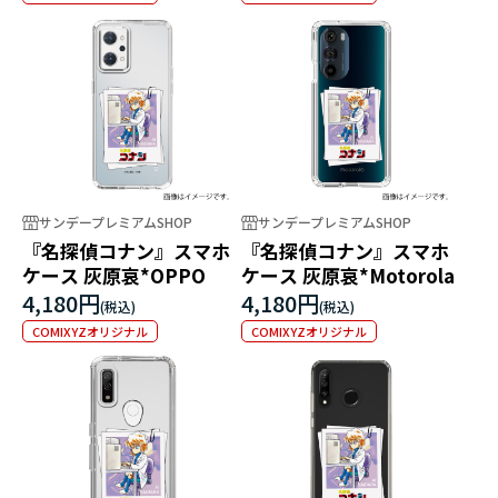
サンデープレミアムSHOP
サンデープレミアムSHOP
『名探偵コナン』スマホ
『名探偵コナン』スマホ
ケース 灰原哀*OPPO
ケース 灰原哀*Motorola
4,180円
4,180円
COMIXYZオリジナル
COMIXYZオリジナル