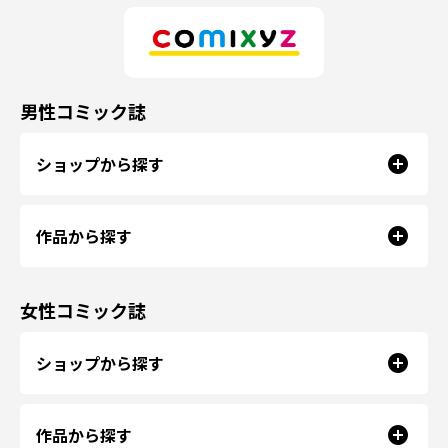
男性コミック誌
ショップから探す
作品から探す
女性コミック誌
ショップから探す
作品から探す