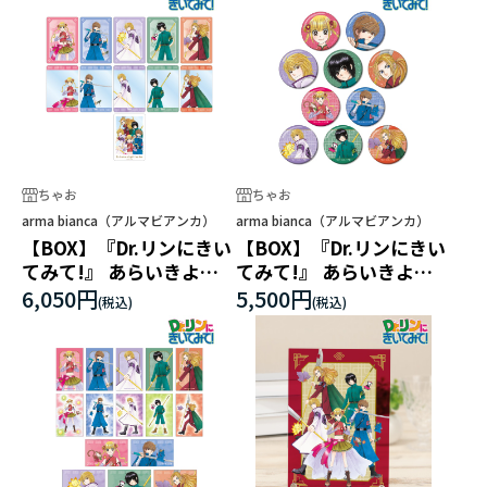
ちゃお
ちゃお
arma bianca（アルマビアンカ）
arma bianca（アルマビアンカ）
【BOX】『Dr.リンにきい
【BOX】『Dr.リンにきい
てみて!』 あらいきよこ
てみて!』 あらいきよこ
先生 描き下ろし 光の巫女
先生 描き下ろし 光の巫女
6,050円
5,500円
＆四神ver. トレーディン
＆四神ver.トレーディン
グクリアカード
ググリッター缶バッジ