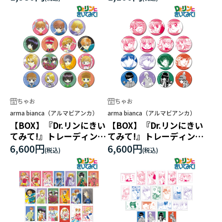
神ver. BIGアクリルスタ
神ver. ポストカード6枚セ
ンド
ット
ちゃお
ちゃお
arma bianca（アルマビアンカ）
arma bianca（アルマビアンカ）
【BOX】『Dr.リンにきい
【BOX】『Dr.リンにきい
てみて!』トレーディング
てみて!』トレーディング
カラーイラスト缶バッジ
原作コマ缶バッジ
6,600円
6,600円