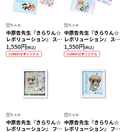
ちゃお
ちゃお
中原杏先生『きらりん☆
中原杏先生『きらりん☆
レボリューション』 スラ
レボリューション』 スラ
イダーポーチ(ブロマイド
イダーポーチ(ブロマイド
1,550円
1,550円
2枚付き) なーさんズver.
2枚付き) きらりver.
COMIXYZオリジナル
COMIXYZオリジナル
ちゃお
ちゃお
中原杏先生『きらりん☆
中原杏先生『きらりん☆
レボリューション』 フレ
レボリューション』 フレ