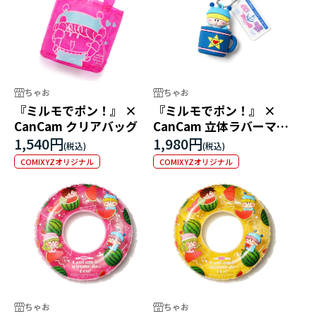
ちゃお
ちゃお
『ミルモでポン！』 ×
『ミルモでポン！』 ×
CanCam クリアバッグ
CanCam 立体ラバーマス
コット
1,540円
1,980円
COMIXYZオリジナル
COMIXYZオリジナル
ちゃお
ちゃお