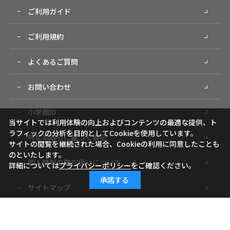
ご利用ガイド
ご利用規約
よくあるご質問
お問い合わせ
小学館ID
当サイトでは利用体験の向上およびコンテンツの最適な提供、ト
ラフィックの分析を目的としてCookieを使用しています。
特定商取引に基づく表記
サイトの閲覧を継続された場合、Cookieの利用に同意したことも
のといたします。
個人情報の取り扱いについて
詳細については
プライバシーポリシー
をご確認ください。
承諾する
サイトマップ
Copyright (c) Shogakukan-Shueisha Productions Co., Ltd. All rights reserved.