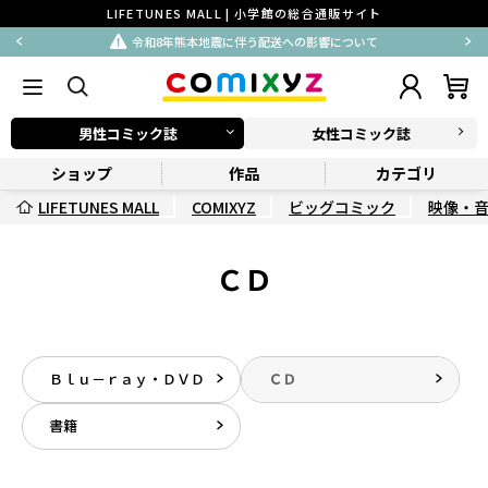
LIFETUNES MALL | 小学館の総合通販サイト
令和8年熊本地震に伴う配送への影響について
男性コミック誌
女性コミック誌
ショップ
作品
カテゴリ
LIFETUNES MALL
COMIXYZ
ビッグコミック
映像・
ＣＤ
Ｂｌｕ－ｒａｙ・ＤＶＤ
ＣＤ
書籍