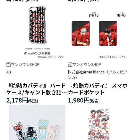
マンガワンSHOP
マンガワンSHOP
A3
株式会社arma bianca（アルマビア
ンカ）
『灼熱カバディ』 ハード
『灼熱カバディ』 スマホ
ケース/キャント敷き詰め
カードポケット
デザイン
2,178円
1,980円