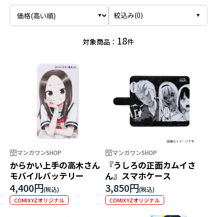
絞込み(
0
)
18
対象商品：
件
マンガワンSHOP
マンガワンSHOP
からかい上手の高木さん
『うしろの正面カムイさ
モバイルバッテリー
ん』スマホケース
4,400円
3,850円
COMIXYZオリジナル
COMIXYZオリジナル