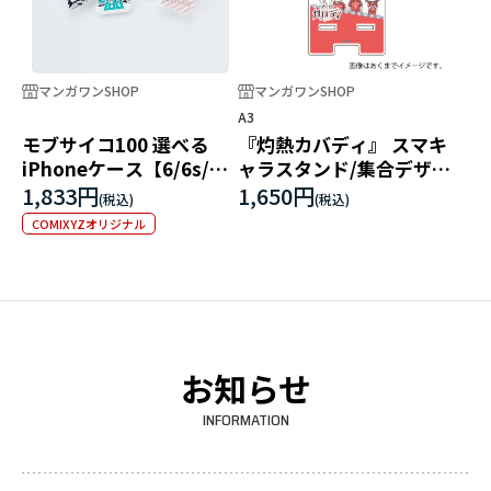
マンガワンSHOP
マンガワンSHOP
A3
モブサイコ100 選べる
『灼熱カバディ』 スマキ
iPhoneケース【6/6s/7
ャラスタンド/集合デザイ
兼用】
ン(グラフアート)
1,833円
1,650円
COMIXYZオリジナル
お知らせ
INFORMATION