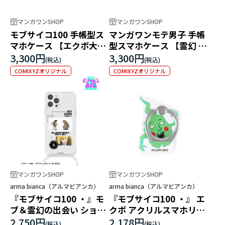
マンガワンSHOP
マンガワンSHOP
モブサイコ100 手帳型ス
マンガワンモテ男子 手帳
マホケース 【エクボ大集
型スマホケース 【霊幻 新
合】
隆】
3,300円
3,300円
COMIXYZオリジナル
COMIXYZオリジナル
マンガワンSHOP
マンガワンSHOP
arma bianca（アルマビアンカ）
arma bianca（アルマビアンカ）
『モブサイコ100 ・』モ
『モブサイコ100 ・』 エ
ブ＆霊幻の出会い ショル
クボ アクリルスマホリン
ダーiPhoneケース
グ
2,750円
2,178円