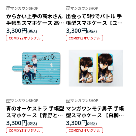
マンガワンSHOP
マンガワンSHOP
からかい上手の高木さん
出会って5秒でバトル 手
手帳型スマホケース 高木
帳型スマホケース【ユー
さん
リ】
3,300円
3,300円
COMIXYZオリジナル
COMIXYZオリジナル
マンガワンSHOP
マンガワンSHOP
青のオーケストラ 手帳型
マンガワンモテ男子 手帳
スマホケース【青野と秋
型スマホケース 【白柳
音】
啓】
3,300円
3,300円
COMIXYZオリジナル
COMIXYZオリジナル