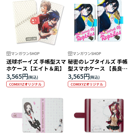
マンガワンSHOP
マンガワンSHOP
送球ボーイズ 手帳型スマ
秘密のレプタイルズ 手帳
ホケース【エイト＆凪】
型スマホケース 【長良さ
んと爬虫類】
3,565円
3,565円
COMIXYZオリジナル
COMIXYZオリジナル