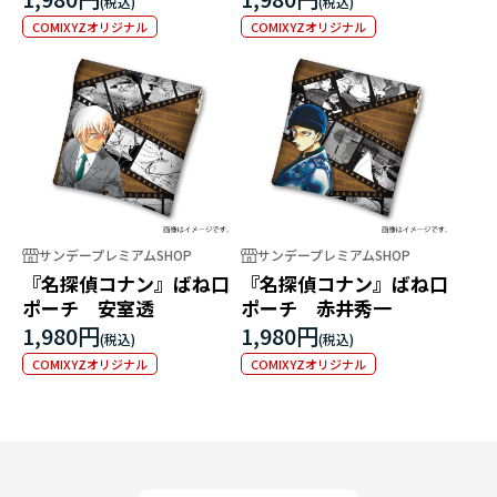
COMIXYZオリジナル
COMIXYZオリジナル
サンデープレミアムSHOP
サンデープレミアムSHOP
『名探偵コナン』ばね口
『名探偵コナン』ばね口
ポーチ 安室透
ポーチ 赤井秀一
1,980円
1,980円
COMIXYZオリジナル
COMIXYZオリジナル