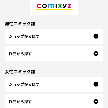
男性コミック誌
ショップから探す
作品から探す
女性コミック誌
ショップから探す
作品から探す