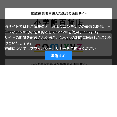
当サイトでは利用体験の向上およびコンテンツの最適な提供、ト
ラフィックの分析を目的としてCookieを使用しています。
サイトの閲覧を継続された場合、Cookieの利用に同意したことも
のといたします。
詳細については
プライバシーポリシー
をご確認ください。
承諾する