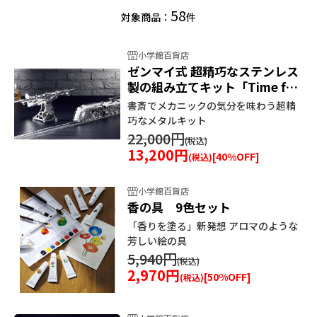
58
対象商品：
件
小学館百貨店
ゼンマイ式 超精巧なステンレス
製の組み立てキット「Time for
Machine」
書斎でメカニックの気分を味わう超精
巧なメタルキット
22,000円
13,200円
[
40
%OFF]
小学館百貨店
香の具 9色セット
「香りを塗る」新発想 アロマのような
芳しい絵の具
5,940円
2,970円
[
50
%OFF]