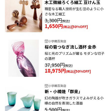
木工微細ろくろ細工 豆けん玉
精密なる職人技術が生む豆のように小
さな木工細工
3,300円
1,650円
[
50
%OFF]
小学館百貨店
桜の菊つなぎ流し酒杯 金赤
桜と光のプリズムが躍る モダンな切子
の酒杯
37,950円
18,975円
[
50
%OFF]
小学館百貨店
新・小樽焼「群来」
幻の陶器が吹きガラスでよみがえる小
樽の自然を表現した酒器
5,500円