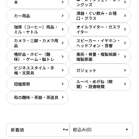
本
ングッズ
酒器・ぐい飲み・お猪
カー用品
口・グラス
珈琲（コーヒー）用品・
オイルライター・ガスラ
ミル・ケトル
イター
カメラ・三脚・カメラ用
スピーカー・イヤホン・
品
ヘッドフォン・音響
嗜好品・ホビー（趣
美術・骨董・複製絵画・
味）・ゲーム・脳トレ
複製原画
ビジネススタイル・手
ガジェット
帳・文房具
ルーペ・めがね（眼
冠婚葬祭
鏡）・読書眼鏡
和の趣味・茶器・茶道具
絞込み(
0
)