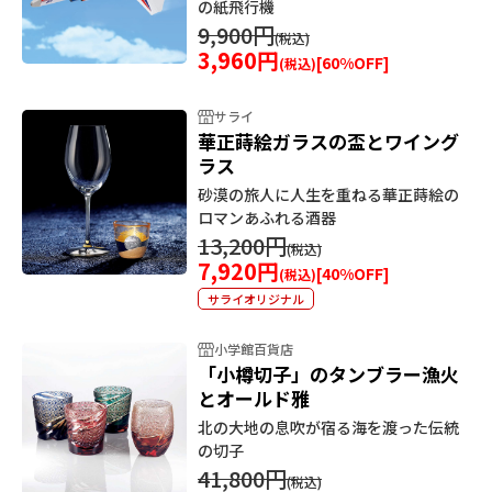
の紙飛行機
9,900円
3,960円
[
60
%OFF]
サライ
華正蒔絵ガラスの盃とワイング
ラス
砂漠の旅人に人生を重ねる華正蒔絵の
ロマンあふれる酒器
13,200円
7,920円
[
40
%OFF]
サライオリジナル
小学館百貨店
「小樽切子」のタンブラー漁火
とオールド雅
北の大地の息吹が宿る海を渡った伝統
の切子
41,800円