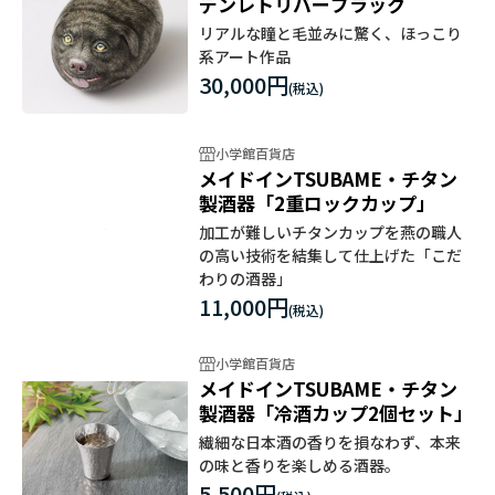
デンレトリバーブラック
リアルな瞳と毛並みに驚く、ほっこり
系アート作品
30,000円
小学館百貨店
メイドインTSUBAME・チタン
製酒器「2重ロックカップ」
加工が難しいチタンカップを燕の職人
の高い技術を結集して仕上げた「こだ
わりの酒器」
11,000円
小学館百貨店
メイドインTSUBAME・チタン
製酒器「冷酒カップ2個セット」
繊細な日本酒の香りを損なわず、本来
の味と香りを楽しめる酒器。
5,500円