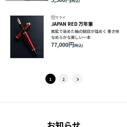
サライ
JAPAN RED 万年筆
紫鉱で染めた軸の鎚目が煌めく 書き味
なめらかな美しい一本
77,000円
1
2
お知らせ