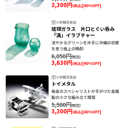
3,300円
[
40
%OFF]
小学館百貨店
琉球ガラス 片口とぐい呑み
「渦」イラブチャー
涼やかなグリーンを片手に沖縄の初夏
を思う極上の晩酌
6,050円
3,630円
[
40
%OFF]
小学館百貨店
トイメタル
板金のスペシャリストが手がけた金属
製の小さな組み立て模型
5,500円
3,300円
[
40
%OFF]