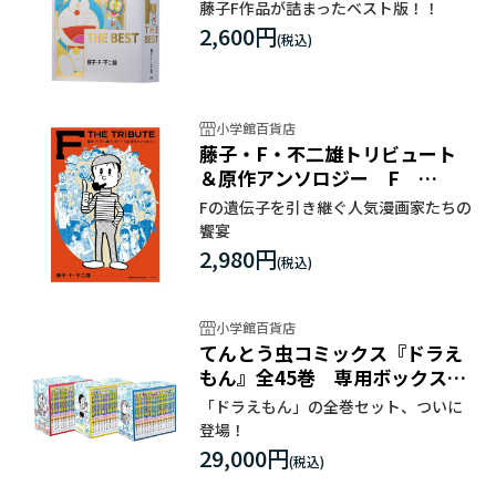
藤子F作品が詰まったベスト版！！
2,600円
小学館百貨店
藤子・F・不二雄トリビュート
＆原作アンソロジー F
THE TRIBUTE
Fの遺伝子を引き継ぐ人気漫画家たちの
饗宴
2,980円
小学館百貨店
てんとう虫コミックス『ドラえ
もん』全45巻 専用ボックス入
り全巻セット
「ドラえもん」の全巻セット、ついに
登場！
29,000円