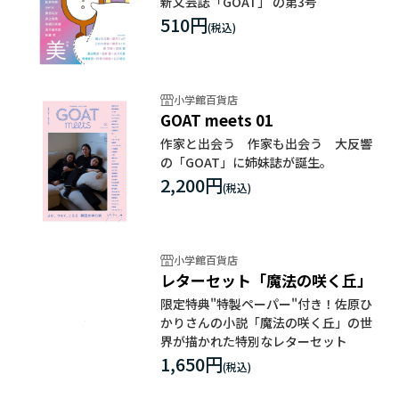
新文芸誌「GOAT」 の第3号
510円
小学館百貨店
GOAT meets 01
作家と出会う 作家も出会う 大反響
の「GOAT」に姉妹誌が誕生。
2,200円
小学館百貨店
レターセット「魔法の咲く丘」
限定特典"特製ペーパー"付き！佐原ひ
かりさんの小説「魔法の咲く丘」の世
界が描かれた特別なレターセット
1,650円