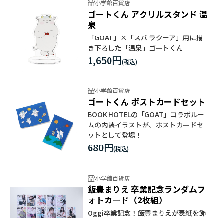
小学館百貨店
ゴートくん アクリルスタンド 温
泉
「GOAT」×「スパ ラクーア」用に描
き下ろした「温泉」ゴートくん
1,650円
小学館百貨店
ゴートくん ポストカードセット
BOOK HOTELの「GOAT」コラボルー
ムの内装イラストが、ポストカードセ
ットとして登場！
680円
小学館百貨店
飯豊まりえ 卒業記念ランダムフ
ォトカード（2枚組）
Oggi卒業記念！飯豊まりえが表紙を飾