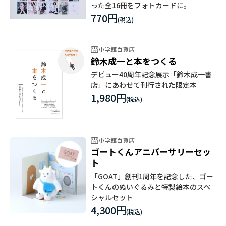
った全16冊をフォトカードに。
770円
小学館百貨店
鈴木成一と本をつくる
デビュー40周年記念展示「鈴木成一書
店」にあわせて刊行された限定本
1,980円
小学館百貨店
ゴートくんアニバーサリーセッ
ト
「GOAT」創刊1周年を記念した、ゴー
トくんのぬいぐるみと特製絵本のスペ
シャルセット
4,300円