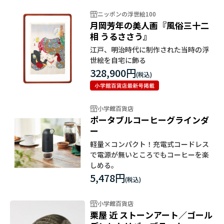
ニッポンの浮世絵100
月岡芳年の美人画『風俗三十二
相 うるささう』
江戸、明治時代に制作された当時の浮
世絵を自宅に飾る
328,900円
小学館百貨店
ポータブルコーヒーグラインダ
ー
軽量×コンパクト！充電式コードレス
で電源が無いところでもコーヒーを楽
しめる。
5,478円
小学館百貨店
栗屋 近 ストーンアート／ゴール