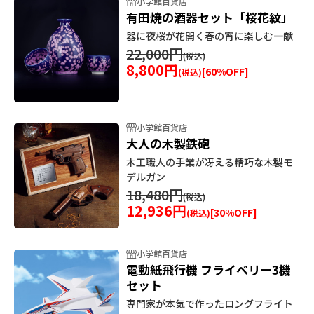
小学館百貨店
有田焼の酒器セット「桜花紋」
器に夜桜が花開く春の宵に楽しむ一献
22,000円
8,800円
[
60
%OFF]
小学館百貨店
大人の木製鉄砲
木工職人の手業が冴える精巧な木製モ
デルガン
18,480円
12,936円
[
30
%OFF]
小学館百貨店
電動紙飛行機 フライベリー3機
セット
専門家が本気で作ったロングフライト