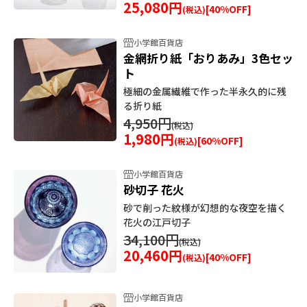
25,080円
[
40
%OFF]
小学館百貨店
金網折り紙「おりあみ」3色セッ
ト
極細の金属繊維で作った半永久的に残
る折り紙
4,950円
1,980円
[
60
%OFF]
小学館百貨店
砂切子 花火
砂で削った紋様が幻想的な夜空を描く
花火の江戸切子
34,100円
20,460円
[
40
%OFF]
小学館百貨店