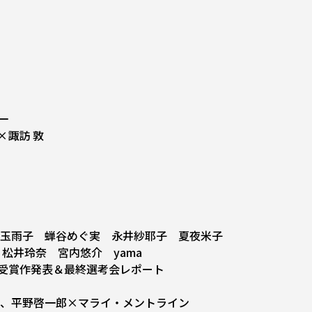
一
×諏訪 敦
児玉雨子 蝉谷めぐ実 永井紗耶子 夏夜米子
松井玲奈 宮内悠介 yama
学賞 受賞作発表＆最終選考会レポート
繁、平野啓一郎×マライ・メントライン