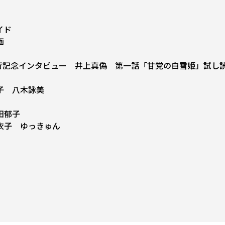
――
画
行記念インタビュー 井上真偽 第一話「甘党の白雪姫」試し
子 八木詠美
田郁子
衣子 ゆっきゅん