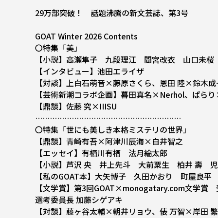
29万部突破！ 話題沸騰の新文芸誌、第3号
GOAT Winter 2026 Contents
〇特集「美」――
【小説】高瀬隼子 九段理江 間宮改衣 山口未桜
【インタビュー】池田エライザ
【対談】上白石萌音×藤原さくら、恩田 陸×鈴木成
【芸術新潮コラボ企画】暮田真名×Nerhol、ぱらり
【鼎談】佐藤 究×IIISU
……………………………………………………
〇特集「世にも美しき本格ミステリの世界」――
【鼎談】青崎有吾×阿津川辰海×白井智之
【エッセイ】有栖川有栖 法月綸太郎
【小説】芦沢 央 井上先斗 大前粟生 柏井 壽 
【私のGOAT本】大矢博子 久田かおり 町屋良平 
【文学賞】第3回GOAT×monogatary.com文
選考委員長 加藤シゲアキ
【対談】藤ヶ谷太輔×朝井リョウ、俵 万智×岸田 