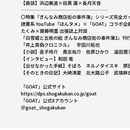
【鼎談】浜辺美波×目黒 蓮×長月天音
……………………………………………………
〇特集「ぎんなみ商店街の事件簿」シリーズ完全ガイド
読書系 YouTube「ほんタメ」×「GOAT」コラボ企
たくみ×齋藤明里 出張誌上対談
『白雪姫と五枚の絵 ぎんなみ商店街の事件簿2』刊
「井上真偽クロニクル」 宇田川拓也
【小説】金子玲介 貴志祐介 佐原ひかり 遠田潤
【インタビュー】和田 竜
【出せなかった手紙】そぼろ ネルノダイスキ 原
【そのときの日記】大崎清夏 北大路公子 武塙麻
「GOAT」公式サイト
https://dps.shogakukan.co.jp/goat
「GOAT」公式Xアカウント
＠goat_shogakukan