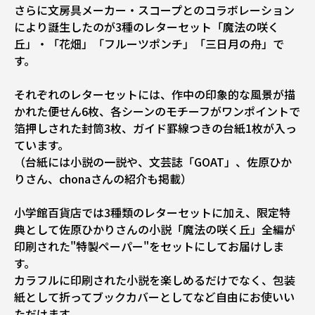
さらに文房具メーカー・スコープとのコラボレーション
により誕生したのが3種のレターセット「魔法の咲く
丘」・「花畑」「フルーツポンチ」「三日月の舟」で
す。
それぞれのレターセットには、作中の印象的な風景が描
かれた便せん6枚、各シーンのモチーフがワンポイントで
箔押しされた封筒3枚、ガイド罫線つきの台紙1枚が入っ
ています。
（台紙には小説の一説や、文芸誌「GOAT」、佐原ひか
りさん、chonaさんの紹介も掲載）
小学館百貨店では3種類のレターセットに加え、限定特
典として佐原ひかりさんの小説「魔法の咲く丘」全編が
印刷された"特製ペーパー"をセットにしてお届けしま
す。
カラフルに印刷された小説を楽しめるだけでなく、包装
紙として折ってブックカバーとしてなど自由にお使いい
ただけます。