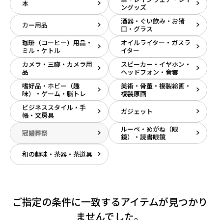
本
ングッズ
酒器・ぐい飲み・お猪
カー用品
口・グラス
珈琲（コーヒー）用品・
オイルライター・ガスラ
ミル・ケトル
イター
カメラ・三脚・カメラ用
スピーカー・イヤホン・
品
ヘッドフォン・音響
嗜好品・ホビー（趣
美術・骨董・複製絵画・
味）・ゲーム・脳トレ
複製原画
ビジネススタイル・手
ガジェット
帳・文房具
ルーペ・めがね（眼
冠婚葬祭
鏡）・読書眼鏡
和の趣味・茶器・茶道具
ご指定の条件に一致するアイテムが見つかり
ませんでした。