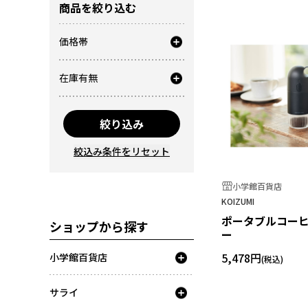
商品を絞り込む
価格帯
在庫有無
絞り込み
絞込み条件をリセット
小学館百貨店
KOIZUMI
ポータブルコー
ショップから探す
ー
5,478円
小学館百貨店
サライ