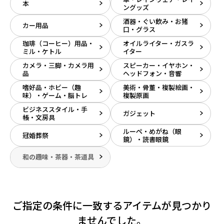
本
ングッズ
酒器・ぐい飲み・お猪
カー用品
口・グラス
珈琲（コーヒー）用品・
オイルライター・ガスラ
ミル・ケトル
イター
カメラ・三脚・カメラ用
スピーカー・イヤホン・
品
ヘッドフォン・音響
嗜好品・ホビー（趣
美術・骨董・複製絵画・
味）・ゲーム・脳トレ
複製原画
ビジネススタイル・手
ガジェット
帳・文房具
ルーペ・めがね（眼
冠婚葬祭
鏡）・読書眼鏡
和の趣味・茶器・茶道具
ご指定の条件に一致するアイテムが見つかり
ませんでした。