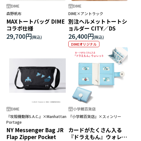
DIME
DIME
森野帆布
DIME×アントラック
MAXトートバッグ DIME
別注ヘルメットトートシ
コラボ仕様
ョルダー CITY／DS
29,700円
26,400円
DIMEオリジナル
DIME
小学館百貨店
『攻殻機動隊S.A.C.』×Manhattan
『小学館百貨店』×スィンリー
Portage
NY Messenger Bag JR
カードがたくさん入る
Flap Zipper Pocket
『ドラえもん』ウォレッ