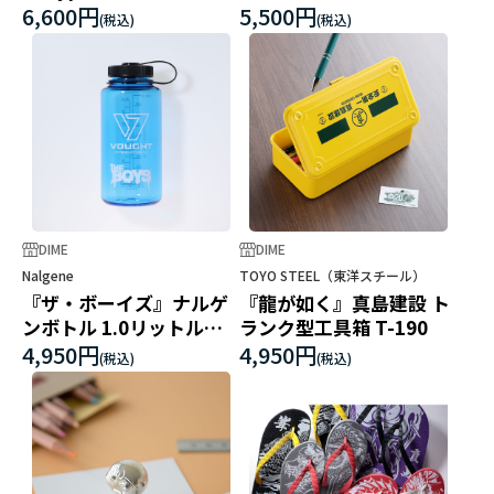
ーベルト
6,600円
5,500円
DIME
DIME
Nalgene
TOYO STEEL（東洋スチール）
『ザ・ボーイズ』ナルゲ
『龍が如く』真島建設 ト
ンボトル 1.0リットル
ランク型工具箱 T-190
（ブルー）
4,950円
4,950円