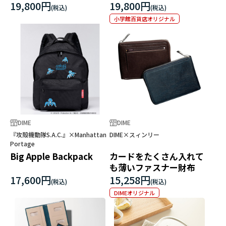
ト
19,800円
19,800円
小学館百貨店オリジナル
DIME
DIME
『攻殻機動隊S.A.C.』×Manhattan
DIME×スィンリー
Portage
Big Apple Backpack
カードをたくさん入れて
も薄いファスナー財布
17,600円
15,258円
DIMEオリジナル