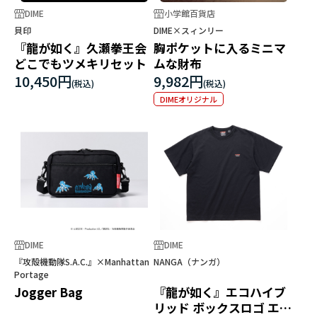
DIME
小学館百貨店
貝印
DIME×スィンリー
『龍が如く』久瀬拳王会
胸ポケットに入るミニマ
どこでもツメキリセット
ムな財布
10,450円
9,982円
DIMEオリジナル
DIME
DIME
『攻殻機動隊S.A.C.』×Manhattan
NANGA（ナンガ）
Portage
Jogger Bag
『龍が如く』エコハイブ
リッド ボックスロゴ エン