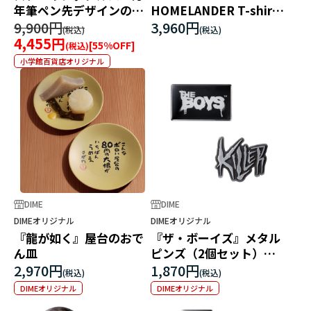
年筆ペン先デザインのピ
HOMELANDER T-shirt
ンブローチ
BOX
9,900円
3,960円
4,455円
[
55
%OFF]
小学館百貨店オリジナル
DIME
DIME
DIMEオリジナル
DIMEオリジナル
『龍が如く』屋台のおで
『ザ・ボーイズ』メタル
ん皿
ピンズ（2個セット）
Type A
2,970円
1,870円
DIMEオリジナル
DIMEオリジナル