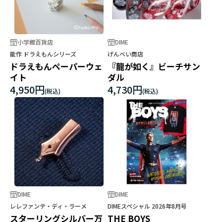
小学館百貨店
DIME
能作 ドラえもんシリーズ
げんべい商店
ドラえもんペーパーウェ
『龍が如く』ビーチサン
イト
ダル
4,950円
4,730円
DIME
DIME
レレファンテ・ディ・ラーメ
DIMEスペシャル 2026年8月号
スターリングシルバー万
THE BOYS