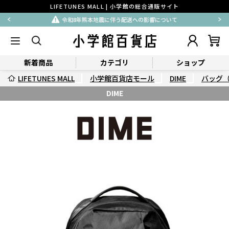
LIFETUNES MALL | 小学館の総合通販サイト
令和8年熊本地震に伴う配送への影響について
新着商品
カテゴリ
ショップ
LIFETUNES MALL
小学館百貨店モール
DIME
バッグ
DIME