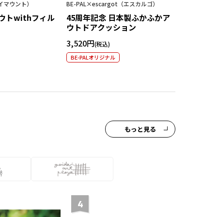
ハイマウント）
BE-PAL×escargot（エスカルゴ）
BE-PAL×Ai
トwithフィル
45周年記念 日本製ふかふかア
45周年記念
ウトドアクッション
ックパッ
3,520円
19,250円
BE-PALオリジナル
BE-PALオ
もっと見る
4
5