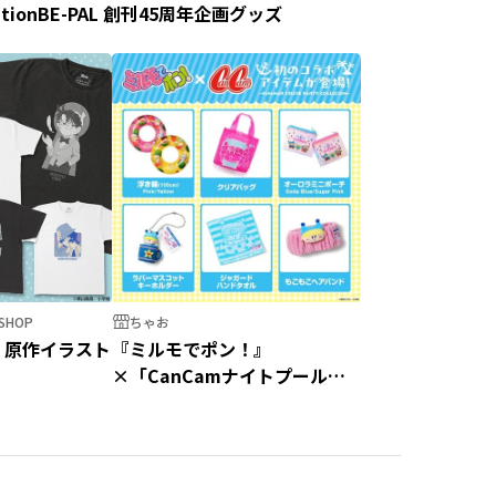
tion
BE-PAL 創刊45周年企画グッズ
HOP
ちゃお
』原作イラスト
『ミルモでポン！』
×「CanCamナイトプール」
ダブルアニバーサリー記念コラ
ボグッズ！