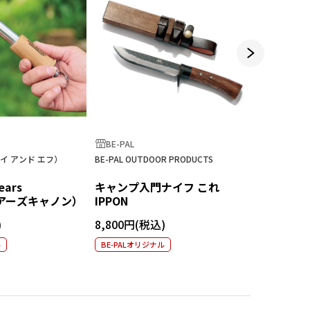
BE-PAL
BE-PAL
エイ アンド エフ）
BE-PAL OUTDOOR PRODUCTS
BE-PAL×Ka
ジオグラフィ
ars
キャンプ入門ナイフ これ
45周年記
ベアーズキャノン）
IPPON
イルパン
8,800円
8,800円
ル
BE-PALオリジナル
BE-PALオ