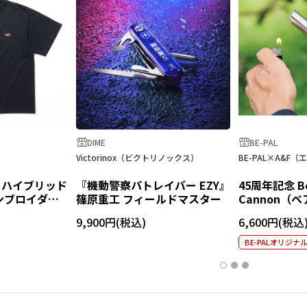
DIME
BE-PAL
Victorinox（ビクトリノックス）
BE-PAL×A&F（
コハイブリッド
『機動警察パトレイバー EZY』
45周年記念 Be
ンブロイダリ
篠原重工 フィールドマスター
Cannon（
9,900円
6,600円
BE-PALオリジナ