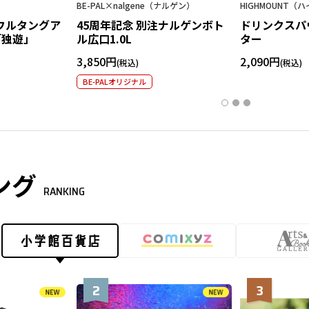
BE-PAL×nalgene（ナルゲン）
HIGHMOUNT（
造フルタングア
45周年記念 別注ナルゲンボト
ドリンクスパウ
「独遊」
ル広口1.0L
ター
3,850円
2,090円
BE-PALオリジナル
ング
RANKING
2
3