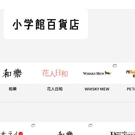
和樂
花人日和
WHISKY MEW
PET