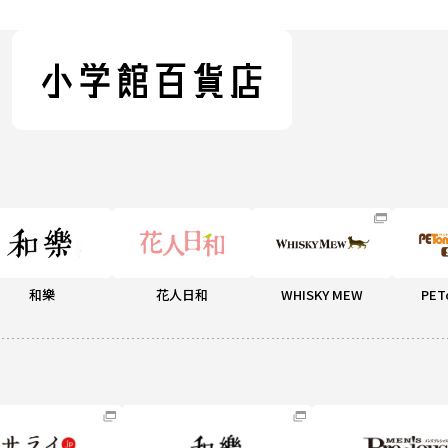
和樂
花人日和
WHISKY MEW
PET