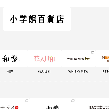
和樂
花人日和
WHISKY MEW
PET