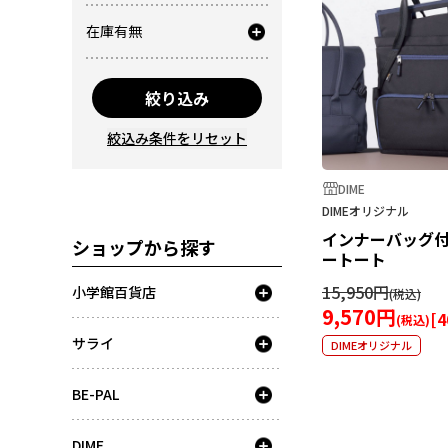
在庫有無
絞り込み
絞込み条件をリセット
DIME
DIMEオリジナル
インナーバッグ
ショップから探す
ートート
15,950円
小学館百貨店
9,570円
[
4
サライ
DIMEオリジナル
BE-PAL
DIME