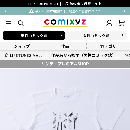
LIFETUNES MALL | 小学館の総合通販サイト
令和8年熊本地震に伴う配送への影響について
男性コミック誌
女性コミック誌
ショップ
作品
カテゴリ
LIFETUNES MALL
作品名から探す（男性コミック誌）
少
サンデープレミアムSHOP