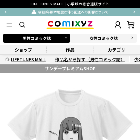
LIFETUNES MALL | 小学館の総合通販サイト
令和8年熊本地震に伴う配送への影響について
男性コミック誌
女性コミック誌
ショップ
作品
カテゴリ
LIFETUNES MALL
作品名から探す（男性コミック誌）
少
サンデープレミアムSHOP