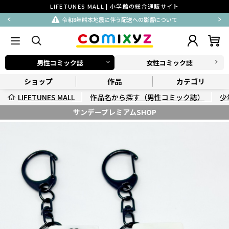
LIFETUNES MALL | 小学館の総合通販サイト
令和8年熊本地震に伴う配送への影響について
男性コミック誌
女性コミック誌
ショップ
作品
カテゴリ
LIFETUNES MALL
作品名から探す（男性コミック誌）
少
サンデープレミアムSHOP