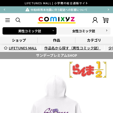
LIFETUNES MALL | 小学館の総合通販サイト
令和8年熊本地震に伴う配送への影響について
男性コミック誌
女性コミック誌
ショップ
作品
カテゴリ
LIFETUNES MALL
作品名から探す（男性コミック誌）
少
サンデープレミアムSHOP