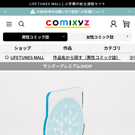
LIFETUNES MALL | 小学館の総合通販サイト
令和8年熊本地震に伴う配送への影響について
男性コミック誌
女性コミック誌
ショップ
作品
カテゴリ
LIFETUNES MALL
作品名から探す（男性コミック誌）
少
サンデープレミアムSHOP