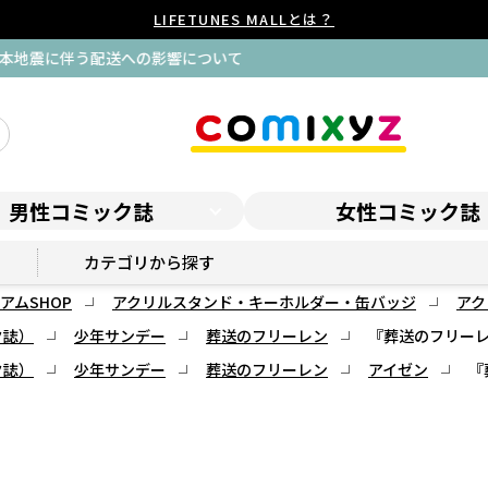
LIFETUNES MALLとは？
払込用紙による後払い決済 一時停止のお知らせ
男性コミック誌
女性コミック誌
サンデープレミアムSHOP
カテゴリから探す
アムSHOP
アクリルスタンド・キーホルダー・缶バッジ
アク
ク誌）
少年サンデー
葬送のフリーレン
『葬送のフリーレ
ク誌）
少年サンデー
葬送のフリーレン
アイゼン
『