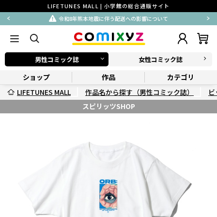
LIFETUNES MALL | 小学館の総合通販サイト
令和8年熊本地震に伴う配送への影響について
男性コミック誌
女性コミック誌
ショップ
作品
カテゴリ
LIFETUNES MALL
作品名から探す（男性コミック誌）
ビ
スピリッツSHOP