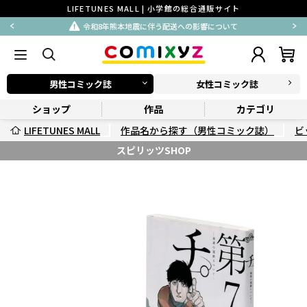
LIFETUNES MALL | 小学館の総合通販サイト
令和8年熊本地震に伴う配送への影響について
男性コミック誌
女性コミック誌
ショップ
作品
カテゴリ
LIFETUNES MALL
作品名から探す（男性コミック誌）
ビ
スピリッツSHOP