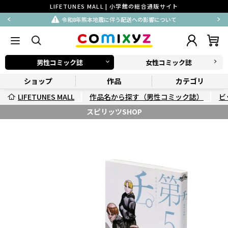
LIFETUNES MALL | 小学館の総合通販サイト
令和8年熊本地震に伴う配送への影響について
男性コミック誌
女性コミック誌
ショップ
作品
カテゴリ
LIFETUNES MALL
作品名から探す（男性コミック誌）
ビ
スピリッツSHOP