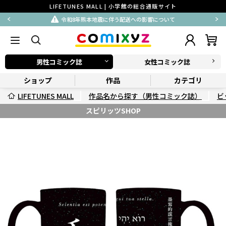
LIFETUNES MALL | 小学館の総合通販サイト
令和8年熊本地震に伴う配送への影響について
男性コミック誌
女性コミック誌
ショップ
作品
カテゴリ
LIFETUNES MALL
作品名から探す（男性コミック誌）
ビ
スピリッツSHOP