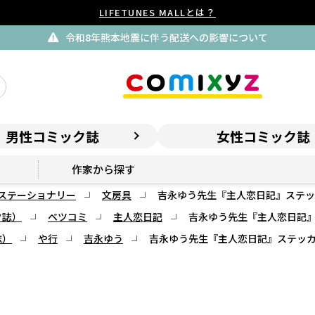
LIFETUNES MALLとは？
令和8年熊本地震に伴う配送への影響について
男性コミック誌
女性コミック誌
作家から探す
ステーショナリー
文房具
吉永ゆう先生『主人恋日記』ステッカー
ク誌）
ベツコミ
主人恋日記
吉永ゆう先生『主人恋日記』ス
誌）
や行
吉永ゆう
吉永ゆう先生『主人恋日記』ステッカーセ