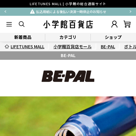
LIFETUNES MALL | 小学館の総合通販サイト
払込用紙による後払い決済一時停止のお知らせ
新着商品
カテゴリ
ショップ
LIFETUNES MALL
小学館百貨店モール
BE-PAL
ボト
BE-PAL