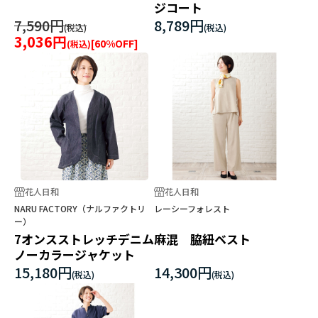
ジコート
7,590円
8,789円
3,036円
[
60
%OFF]
花人日和
花人日和
NARU FACTORY（ナルファクトリ
レーシーフォレスト
ー）
7オンスストレッチデニム
麻混 脇紐ベスト
ノーカラージャケット
15,180円
14,300円