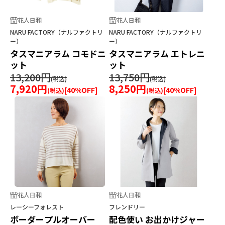
花人日和
花人日和
NARU FACTORY（ナルファクトリ
NARU FACTORY（ナルファクトリ
ー）
ー）
タスマニアラム コモドニ
タスマニアラム エトレニ
ット
ット
13,200円
13,750円
7,920円
8,250円
[
40
%OFF]
[
40
%OFF]
花人日和
花人日和
レーシーフォレスト
フレンドリー
ボーダープルオーバー
配色使い お出かけジャー