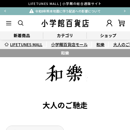
LIFETUNES MALL | 小学館の総合通販サイト
令和8年熊本地震に伴う配送への影響について
新着商品
カテゴリ
ショップ
LIFETUNES MALL
小学館百貨店モール
和樂
大人のご
和樂
大人のご馳走