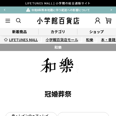
LIFETUNES MALL | 小学館の総合通販サイト
令和8年熊本地震に伴う配送への影響について
新着商品
カテゴリ
ショップ
LIFETUNES MALL
小学館百貨店モール
和樂
本・書籍
和樂
冠婚葬祭
傘・レインウェア・レイ