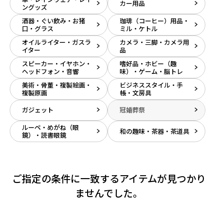
カー用品
ングッズ
酒器・ぐい飲み・お猪
珈琲（コーヒー）用品・
口・グラス
ミル・ケトル
オイルライター・ガスラ
カメラ・三脚・カメラ用
イター
品
スピーカー・イヤホン・
嗜好品・ホビー（趣
ヘッドフォン・音響
味）・ゲーム・脳トレ
美術・骨董・複製絵画・
ビジネススタイル・手
複製原画
帳・文房具
ガジェット
冠婚葬祭
ルーペ・めがね（眼
和の趣味・茶器・茶道具
鏡）・読書眼鏡
ご指定の条件に一致するアイテムが見つかり
ませんでした。