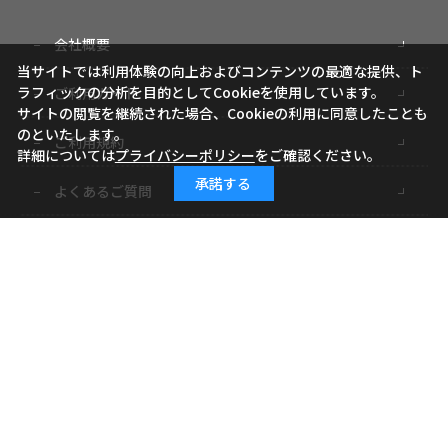
会社概要
当サイトでは利用体験の向上およびコンテンツの最適な提供、ト
ラフィックの分析を目的としてCookieを使用しています。
ご利用ガイド
サイトの閲覧を継続された場合、Cookieの利用に同意したことも
のといたします。
ご利用規約
詳細については
プライバシーポリシー
をご確認ください。
承諾する
よくあるご質問
お問い合わせ
小学館ID
特定商取引に基づく表記
個人情報の取り扱いについて
サイトマップ