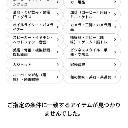
カー用品
ングッズ
酒器・ぐい飲み・お猪
珈琲（コーヒー）用品・
口・グラス
ミル・ケトル
オイルライター・ガスラ
カメラ・三脚・カメラ用
イター
品
スピーカー・イヤホン・
嗜好品・ホビー（趣
ヘッドフォン・音響
味）・ゲーム・脳トレ
美術・骨董・複製絵画・
ビジネススタイル・手
複製原画
帳・文房具
ガジェット
冠婚葬祭
ルーペ・めがね（眼
和の趣味・茶器・茶道具
鏡）・読書眼鏡
ご指定の条件に一致するアイテムが見つかり
ませんでした。