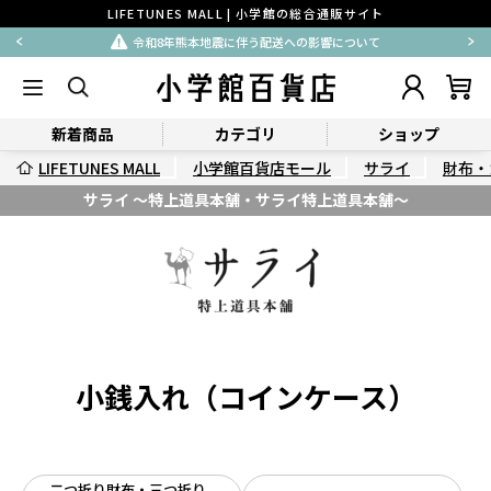
LIFETUNES MALL | 小学館の総合通販サイト
令和8年熊本地震に伴う配送への影響について
新着商品
カテゴリ
ショップ
LIFETUNES MALL
小学館百貨店モール
サライ
財布・
サライ ～特上道具本舗・サライ特上道具本舗～
小銭入れ（コインケース）
二つ折り財布・三つ折り