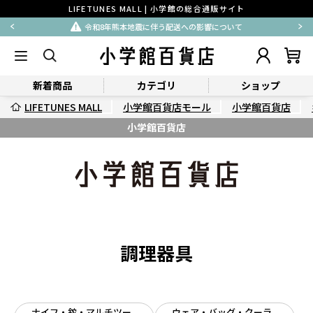
LIFETUNES MALL | 小学館の総合通販サイト
令和8年熊本地震に伴う配送への影響について
新着商品
カテゴリ
ショップ
LIFETUNES MALL
小学館百貨店モール
小学館百貨店
小学館百貨店
調理器具
ナイフ・鉈・マルチツー
ウェア・バッグ・クーラ