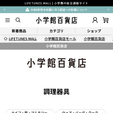
LIFETUNES MALL | 小学館の総合通販サイト
令和8年熊本地震に伴う配送への影響について
新着商品
カテゴリ
ショップ
LIFETUNES MALL
小学館百貨店モール
小学館百貨店
小学館百貨店
調理器具
ナイフ・鉈・マルチツー
ウェア・バッグ・クーラ